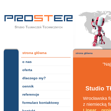
Studio Tłumaczeń Technicznych
strona główna
strona główna
o nas
"Naj
oferta
dlaczego my?
cennik
Studio 
referencje
Wrocławska f
formularz kontaktowy
z niemiecką 
Linear pro
kontakt