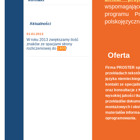
wspomagające
programu Po
polskojęzyczn
Aktualności
01-01-2013
W roku 2013 zwiększamy ilość
znaków ze spacjami strony
rozliczeniowej do
1800
!
Oferta
Firma PROSTER spe
przekładach tekstó
języka niemieckiego
kontakt ze specjali
oraz konsultacje z
wysokiej jakości t
przekładów dokumen
montażowych i obsł
materiałów informac
oprogramowania.